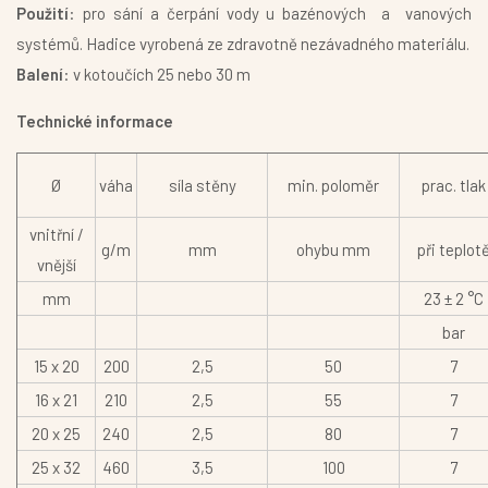
Použití
: pro sání a čerpání vody u bazénových a vanových
systémů. Hadice vyrobená ze zdravotně nezávadného materiálu.
Balení
: v kotoučích 25 nebo 30 m
Technické informace
Ø
váha
síla stěny
min. poloměr
prac. tlak
vnitřní /
g/m
mm
ohybu mm
při teplot
vnější
mm
23 ± 2 °C
bar
15 x 20
200
2,5
50
7
16 x 21
210
2,5
55
7
20 x 25
240
2,5
80
7
25 x 32
460
3,5
100
7