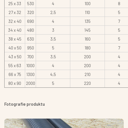
25 x 33
530
4
100
8
27 x 32
320
2,5
110
5
32 x 40
690
4
135
7
34 x 40
480
3
145
5
38 x 45
630
3,5
160
5
40 x 50
950
5
180
7
43 x 50
700
3,5
200
4
55 x 63
1000
4
200
4
66 x 75
1300
4,5
210
4
80 x 90
2000
5
220
4
Fotografie produktu