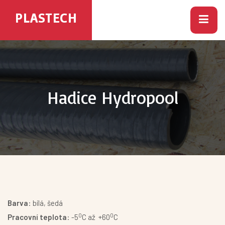
PLASTECH
Hadice Hydropool
Barva
: bílá, šedá
0
0
Pracovní teplota
: -5
C až +60
C